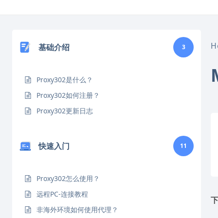
跳
转
到
内
H
基础介绍
3
容
Proxy302是什么？
Proxy302如何注册？
Proxy302更新日志
快速入门
11
Proxy302怎么使用？
远程PC-连接教程
下
非海外环境如何使用代理？