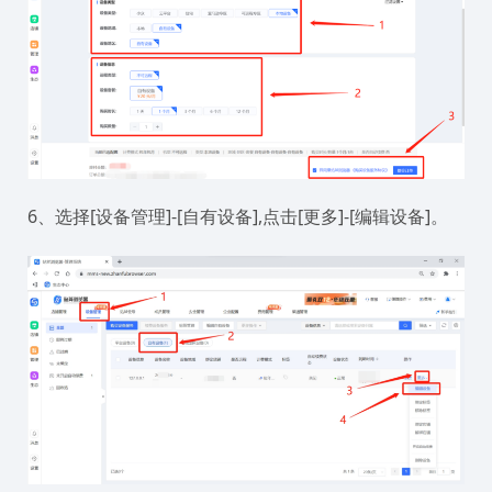
6、选择[设备管理]-[自有设备],点击[更多]-[编辑设备]。